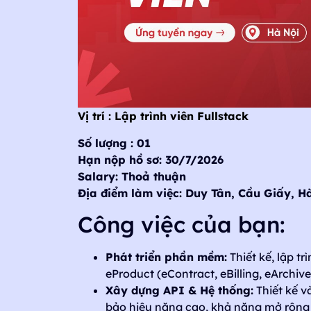
Vị trí : Lập trình viên Fullstack
Số lượng : 01
Hạn nộp hồ sơ: 30/7/2026
Salary: Thoả thuận
Địa điểm làm việc: Duy Tân, Cầu Giấy, Hà
Công việc của bạn:
Phát triển phần mềm:
Thiết kế, lập t
eProduct (eContract, eBilling, eArchiv
Xây dựng API & Hệ thống:
Thiết kế 
bảo hiệu năng cao, khả năng mở rộng 