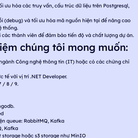
ối ưu hóa các truy vấn, cấu trúc dữ liệu trên Postgresql,
lỗi (debug) và tối ưu hóa mã nguồn hiện tại để nâng cao
ệ thống.
 các thành viên để đảm bảo tiến độ và chất lượng dự án.
hiệm chúng tôi mong muốn:
ngành Công nghệ thông tin (IT) hoặc có các chứng chỉ
 tế với vị trí .NET Developer.
 / 8 / 9.
ngodb.
ed
viện queue: RabbitMQ, Kafka
Q, Kafka
t storage hoặc s3 storage như MinIO