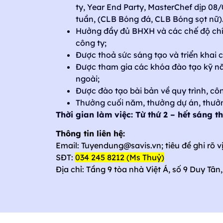
ty, Year End Party, MasterChef dịp 08
tuần, (CLB Bóng đá, CLB Bóng sọt nữ)
Hưởng đầy đủ BHXH và các chế độ chí
công ty;
Được thoả sức sáng tạo và triển khai 
Được tham gia các khóa đào tạo kỹ n
ngoài;
Được đào tạo bài bản về quy trình, côn
Thưởng cuối năm, thưởng dự án, thưởng
Thời gian làm việc: Từ thứ 2 – hết sáng 
Thông tin liên hệ:
Email: Tuyendung@savis.vn; tiêu đề ghi rõ vị
SĐT:
034 245 8212 (Ms Thuỷ)
Địa chỉ: Tầng 9 tòa nhà Việt Á, số 9 Duy Tâ