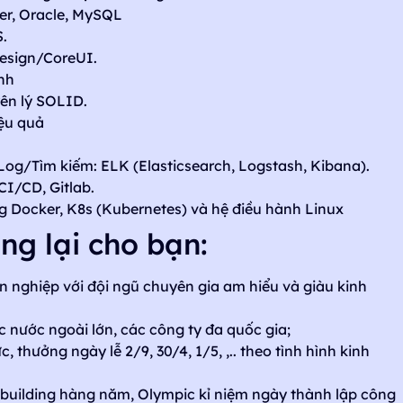
er, Oracle, MySQL
.
Design/CoreUI.
nh
yên lý SOLID.
ệu quả
Log/Tìm kiếm: ELK (Elasticsearch, Logstash, Kibana).
CI/CD, Gitlab.
g Docker, K8s (Kubernetes) và hệ điều hành Linux
g lại cho bạn:
 nghiệp với đội ngũ chuyên gia am hiểu và giàu kinh
ác nước ngoài lớn, các công ty đa quốc gia;
thưởng ngày lễ 2/9, 30/4, 1/5, ,.. theo tình hình kinh
mbuilding hàng năm, Olympic kỉ niệm ngày thành lập công