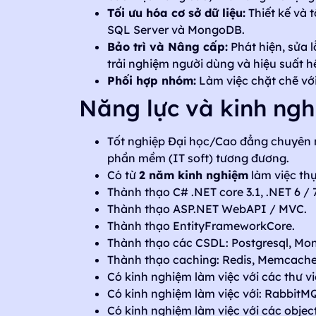
Tối ưu hóa cơ sở dữ liệu:
Thiết kế và t
SQL Server và MongoDB.
Bảo trì và Nâng cấp:
Phát hiện, sửa 
trải nghiệm người dùng và hiệu suất h
Phối hợp nhóm:
Làm việc chặt chẽ với
Năng lực và kinh ng
Tốt nghiệp Đại học/Cao đẳng chuyên 
phần mềm (IT soft) tương đương.
Có từ
2 năm kinh nghiệm
làm việc thực
Thành thạo C# .NET core 3.1, .NET 6 / 7
Thành thạo ASP.NET WebAPI / MVC.
Thành thạo EntityFrameworkCore.
Thành thạo các CSDL: Postgresql, Mo
Thành thạo caching: Redis, Memcach
Có kinh nghiệm làm việc với các thư 
Có kinh nghiệm làm việc với: RabbitM
Có kinh nghiệm làm việc với các objec